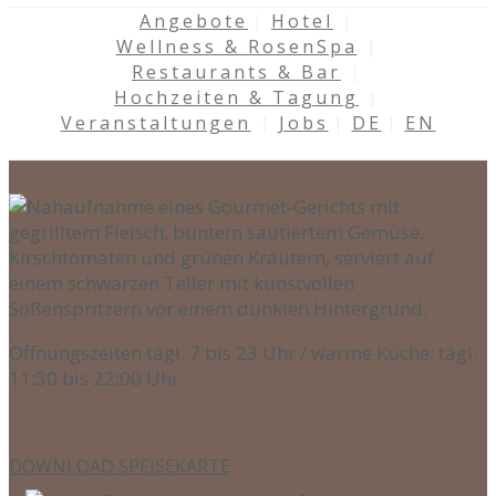
Angebote
Hotel
Wellness & RosenSpa
Restaurants & Bar
Hochzeiten & Tagung
Veranstaltungen
Jobs
DE
EN
Öffnungszeiten tägl. 7 bis 23 Uhr / warme Küche: tägl.
11:30 bis 22:00 Uhr
DOWNLOAD SPEISEKARTE